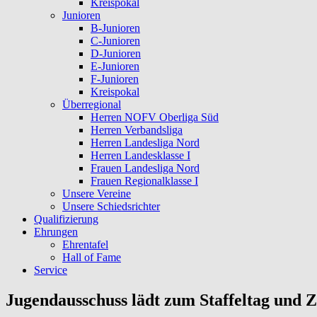
Kreispokal
Junioren
B-Junioren
C-Junioren
D-Junioren
E-Junioren
F-Junioren
Kreispokal
Überregional
Herren NOFV Oberliga Süd
Herren Verbandsliga
Herren Landesliga Nord
Herren Landesklasse I
Frauen Landesliga Nord
Frauen Regionalklasse I
Unsere Vereine
Unsere Schiedsrichter
Qualifizierung
Ehrungen
Ehrentafel
Hall of Fame
Service
Jugendausschuss lädt zum Staffeltag und 