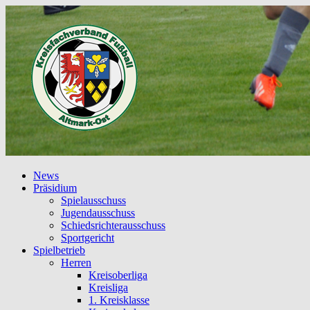
News
Präsidium
Spielausschuss
Jugendausschuss
Schiedsrichterausschuss
Sportgericht
Spielbetrieb
Herren
Kreisoberliga
Kreisliga
1. Kreisklasse