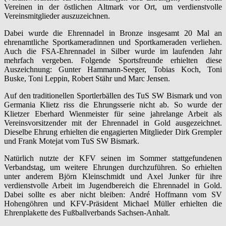
Vereinen in der östlichen Altmark vor Ort, um verdienstvolle
Vereinsmitglieder auszuzeichnen.
Dabei wurde die Ehrennadel in Bronze insgesamt 20 Mal an
ehrenamtliche Sportkameradinnen und Sportkameraden verliehen.
Auch die FSA-Ehrennadel in Silber wurde im laufenden Jahr
mehrfach vergeben. Folgende Sportsfreunde erhielten diese
Auszeichnung: Gunter Hammann-Seeger, Tobias Koch, Toni
Buske, Toni Leppin, Robert Stähr und Marc Jensen.
Auf den traditionellen Sportlerbällen des TuS SW Bismark und von
Germania Klietz riss die Ehrungsserie nicht ab. So wurde der
Klietzer Eberhard Wienmeister für seine jahrelange Arbeit als
Vereinsvorsitzender mit der Ehrennadel in Gold ausgezeichnet.
Dieselbe Ehrung erhielten die engagierten Mitglieder Dirk Grempler
und Frank Motejat vom TuS SW Bismark.
Natürlich nutzte der KFV seinen im Sommer stattgefundenen
Verbandstag, um weitere Ehrungen durchzuführen. So erhielten
unter anderem Björn Kleinschmidt und Axel Junker für ihre
verdienstvolle Arbeit im Jugendbereich die Ehrennadel in Gold.
Dabei sollte es aber nicht bleiben: André Hoffmann vom SV
Hohengöhren und KFV-Präsident Michael Müller erhielten die
Ehrenplakette des Fußballverbands Sachsen-Anhalt.