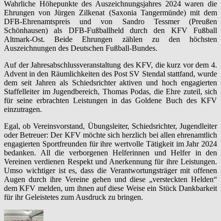
Wahrliche Höhepunkte des Auszeichnungsjahres 2024 waren die
Ehrungen von Jürgen Zilkenat (Saxonia Tangermünde) mit dem
DFB-Ehrenamtspreis und von Sandro Tessmer (Preußen
Schönhausen) als DFB-Fußballheld durch den KFV Fußball
Altmark-Ost. Beide Ehrungen zählen zu den höchsten
Auszeichnungen des Deutschen Fußball-Bundes.
Auf der Jahresabschlussveranstaltung des KFV, die kurz vor dem 4.
Advent in den Räumlichkeiten des Post SV Stendal stattfand, wurde
dem seit Jahren als Schiedsrichter aktiven und hoch engagierten
Staffelleiter im Jugendbereich, Thomas Podas, die Ehre zuteil, sich
für seine erbrachten Leistungen in das Goldene Buch des KFV
einzutragen.
Egal, ob Vereinsvorstand, Übungsleiter, Schiedsrichter, Jugendleiter
oder Betreuer: Der KFV möchte sich herzlich bei allen ehrenamtlich
engagierten Sportfreunden für ihre wertvolle Tätigkeit im Jahr 2024
bedanken. All die verborgenen Helferinnen und Helfer in den
Vereinen verdienen Respekt und Anerkennung für ihre Leistungen.
Umso wichtiger ist es, dass die Verantwortungsträger mit offenen
Augen durch ihre Vereine gehen und diese „versteckten Helden“
dem KFV melden, um ihnen auf diese Weise ein Stück Dankbarkeit
für ihr Geleistetes zum Ausdruck zu bringen.