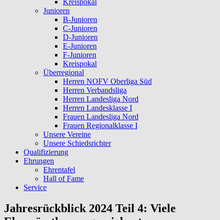
Kreispokal
Junioren
B-Junioren
C-Junioren
D-Junioren
E-Junioren
F-Junioren
Kreispokal
Überregional
Herren NOFV Oberliga Süd
Herren Verbandsliga
Herren Landesliga Nord
Herren Landesklasse I
Frauen Landesliga Nord
Frauen Regionalklasse I
Unsere Vereine
Unsere Schiedsrichter
Qualifizierung
Ehrungen
Ehrentafel
Hall of Fame
Service
Jahresrückblick 2024 Teil 4: Viele