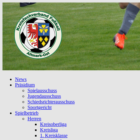
News
Präsidium
Spielausschuss
Jugendausschuss
Schiedsrichterausschuss
Sportgericht
Spielbetrieb
Herren
Kreisoberliga
Kreisliga
1. Kreisklasse