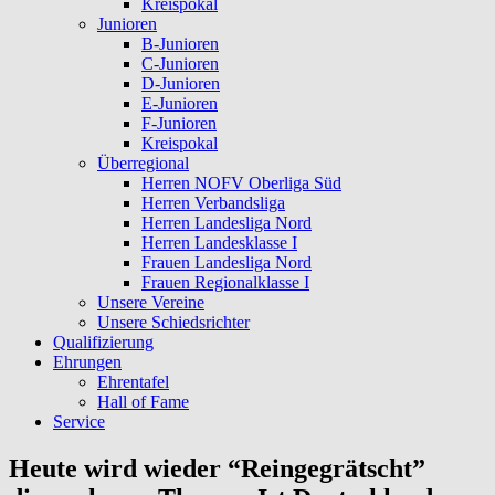
Kreispokal
Junioren
B-Junioren
C-Junioren
D-Junioren
E-Junioren
F-Junioren
Kreispokal
Überregional
Herren NOFV Oberliga Süd
Herren Verbandsliga
Herren Landesliga Nord
Herren Landesklasse I
Frauen Landesliga Nord
Frauen Regionalklasse I
Unsere Vereine
Unsere Schiedsrichter
Qualifizierung
Ehrungen
Ehrentafel
Hall of Fame
Service
Heute wird wieder “Reingegrätscht”