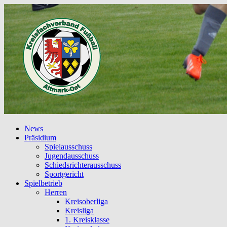
News
Präsidium
Spielausschuss
Jugendausschuss
Schiedsrichterausschuss
Sportgericht
Spielbetrieb
Herren
Kreisoberliga
Kreisliga
1. Kreisklasse