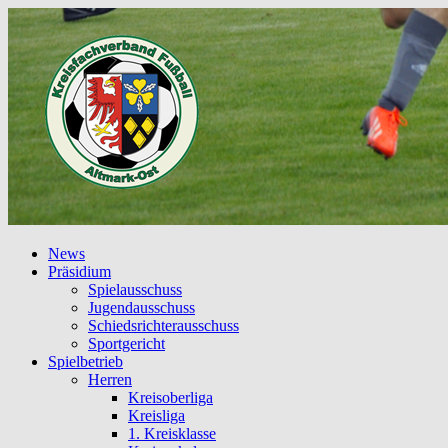
News
Präsidium
Spielausschuss
Jugendausschuss
Schiedsrichterausschuss
Sportgericht
Spielbetrieb
Herren
Kreisoberliga
Kreisliga
1. Kreisklasse