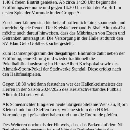
1,40 € freien Eintritt genießen. Ab zirka 14:20 Uhr beginnt die
Eröffnungszeremonie und gegen 14:30 Uhr ertönt der Anpfiff im
ersten Spiel der Vorrunde in der Gruppe A.
Zuschauer können sich hierbei auf hoffentlich faire, spannende und
torreiche Spiele freuen. Der Kreisfachverband Fußball Altmark-Ost
möchte auch darauf hinweisen, dass das Mitbringen von Essen und
Getränken untersagt ist. Die Versorgung in der Halle ist durch den
SV Blau-Gelb Goldbeck sichergestellt.
Zum Rahmenprogramm der diesjährigen Endrunde zählt neben der
Eröffnung, eine Ehrung und wieder traditionell die
Pokalhalbfinalauslosung im Heinz-Albert Kreispokal sowie des
Altmark-Strom-Pokal der Stadtwerke Stendal. Diese erfolgt nach
den Halbfinalspielen.
Gegen 18:30 wird dann feststehen wer der Hallenkreismeister der
Herren in der Saison 2024/2025 des Kreisfachverbandes Fußball
Altmark-Ost sein wird.
Als Schiedsrichter fungieren heute übrigens Stefanie Wenslau, Björn
Kleinschmidt und Steffen Lenz, welche sich in den HKM-
Vorrunden gut präsentiert haben und nun die Endrunde pfeifen.
Des Weiteren nochmals der Hinweis, dass das Parken auf dem NP
Parkplatz nicht gestattet ist, und bitte der Parkplatz hinter der