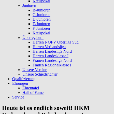
Kreispokal
Junioren
B-Junioren
C-Junioren
D-Junioren
E-Junioren
F-Junioren
Kreispokal
Überregional
Herren NOFV Oberliga Süd
Herren Verbandsliga
Herren Landesliga Nord
Herren Landesklasse I
Frauen Landesliga Nord
Frauen Regionalklasse I
Unsere Vereine
Unsere Schiedsrichter
Qualifizierung
Ehrungen
Ehrentafel
Hall of Fame
Service
Heute ist es endlich soweit! HKM