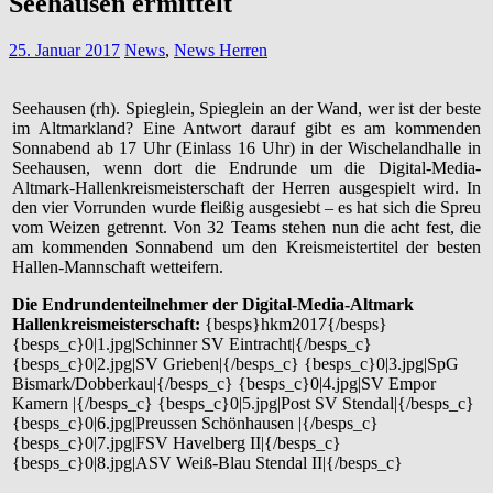
Seehausen ermittelt
25. Januar 2017
News
,
News Herren
Seehausen (rh). Spieglein, Spieglein an der Wand, wer ist der beste
im Altmarkland? Eine Antwort darauf gibt es am kommenden
Sonnabend ab 17 Uhr (Einlass 16 Uhr) in der Wischelandhalle in
Seehausen, wenn dort die Endrunde um die Digital-Media-
Altmark-Hallenkreismeisterschaft der Herren ausgespielt wird. In
den vier Vorrunden wurde fleißig ausgesiebt – es hat sich die Spreu
vom Weizen getrennt. Von 32 Teams stehen nun die acht fest, die
am kommenden Sonnabend um den Kreismeistertitel der besten
Hallen-Mannschaft wetteifern.
Die Endrundenteilnehmer der Digital-Media-Altmark
Hallenkreismeisterschaft:
{besps}hkm2017{/besps}
{besps_c}0|1.jpg|Schinner SV Eintracht|{/besps_c}
{besps_c}0|2.jpg|SV Grieben|{/besps_c} {besps_c}0|3.jpg|SpG
Bismark/Dobberkau|{/besps_c} {besps_c}0|4.jpg|SV Empor
Kamern |{/besps_c} {besps_c}0|5.jpg|Post SV Stendal|{/besps_c}
{besps_c}0|6.jpg|Preussen Schönhausen |{/besps_c}
{besps_c}0|7.jpg|FSV Havelberg II|{/besps_c}
{besps_c}0|8.jpg|ASV Weiß-Blau Stendal II|{/besps_c}