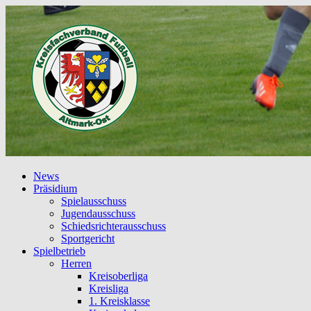
News
Präsidium
Spielausschuss
Jugendausschuss
Schiedsrichterausschuss
Sportgericht
Spielbetrieb
Herren
Kreisoberliga
Kreisliga
1. Kreisklasse