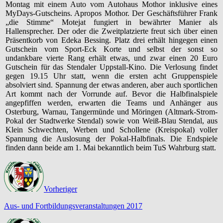
Montag mit einem Auto vom Autohaus Mothor inklusive eines
MyDays-Gutscheins. Apropos Mothor. Der Geschäftsführer Frank
„die Stimme“ Motejat fungiert in bewährter Manier als
Hallensprecher. Der oder die Zweitplatzierte freut sich über einen
Präsentkorb von Edeka Bessing. Platz drei erhält hingegen einen
Gutschein vom Sport-Eck Korte und selbst der sonst so
undankbare vierte Rang erhält etwas, und zwar einen 20 Euro
Gutschein für das Stendaler Uppstall-Kino. Die Verlosung findet
gegen 19.15 Uhr statt, wenn die ersten acht Gruppenspiele
absolviert sind. Spannung der etwas anderen, aber auch sportlichen
Art kommt nach der Vorrunde auf. Bevor die Halbfinalspiele
angepfiffen werden, erwarten die Teams und Anhänger aus
Osterburg, Warnau, Tangermünde und Möringen (Altmark-Strom-
Pokal der Stadtwerke Stendal) sowie von Weiß-Blau Stendal, aus
Klein Schwechten, Werben und Schollene (Kreispokal) voller
Spannung die Auslosung der Pokal-Halbfinals. Die Endspiele
finden dann beide am 1. Mai bekanntlich beim TuS Wahrburg statt.
Vorheriger
Aus- und Fortbildungsveranstaltungen 2017