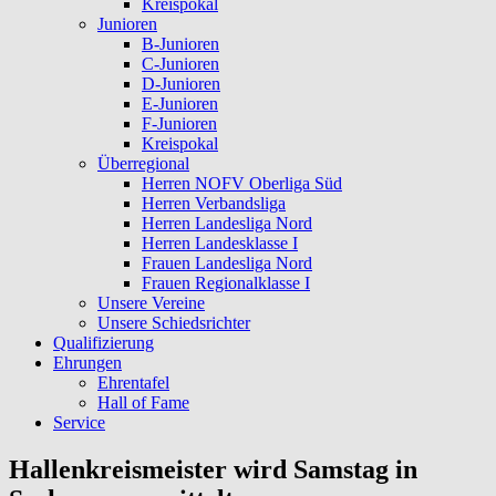
Kreispokal
Junioren
B-Junioren
C-Junioren
D-Junioren
E-Junioren
F-Junioren
Kreispokal
Überregional
Herren NOFV Oberliga Süd
Herren Verbandsliga
Herren Landesliga Nord
Herren Landesklasse I
Frauen Landesliga Nord
Frauen Regionalklasse I
Unsere Vereine
Unsere Schiedsrichter
Qualifizierung
Ehrungen
Ehrentafel
Hall of Fame
Service
Hallenkreismeister wird Samstag in