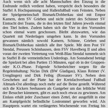
Auch wenn sich alle acht Mannschaften den Einzug in die
Endrunde redlich verdient haben, verspricht doch besonders die
Staffel A Hochspannung und Hallenfußball vom Feinsten. Neben
der Spielgemeinschaft Bismark/Dobberkau sind mit Empor
Kamern, dem SV Grieben und nicht zuletzt des Schinner SV
Eintracht drei Teams, die in den letzten fünf Jahren jeweils einmal
den Titel holten. Zudem haben sich die Vier in den Vorrunden
schon einmal warm geschossen. Bleibt abzuwarten, wie das
Quartett mit Niederlagen umgehen kann. In den Vorrunden
gewannen nämlich sowohl Kamern, Schinne, Grieben und
Bismark/Dobberkau nämlich alle ihre Spiele. Mit dem Post SV
Stendal, Preussen Schönhausen, dem FSV Havelberg II und allen
voran der zweiten Vertretung von Weiß-Blau Stendal tummeln sich
in Staffel B die vermeintlichen Underdogs. Am Sonnabend beträgt
die Spielzeit bei allen Partien 15 Minuten, egal ob in der Gruppen-
oder K.O.-Phase. Folgende Schiedsrichter sorgen für die
Regeleinhaltung: Niclas Dirk (BW Gladigau), Klaus Reimer (V.
Uenglingen) und Dirk Feibig (Rossauer SV). Neben dem
Geschehen auf der Platte hat der Kreisfachverband Fußball
Altmark-Ost allerdings noch mehr auf die Beine gestellt. Während
sich die Kickers Seehausen als Gastgeber um das leibliche Wohl
der Besucher kümmern, gibt es auch noch etwas zu gewinnen. Am
Einlass erhält jeder Zuschauer einen Zettel, der ausgefüllt in eine
am Kampfgericht befindliche Lostrommel geworfen wird. Als
Hauptpreis wartet ein verlängertes Wochenende von Freitag bis