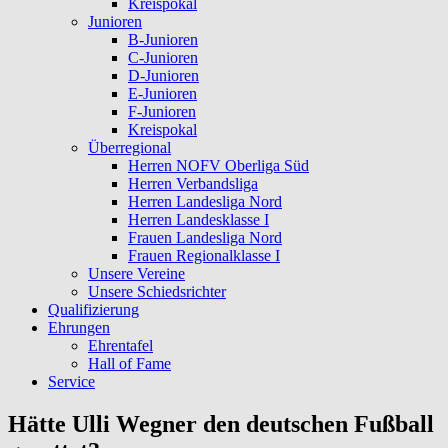
Kreispokal
Junioren
B-Junioren
C-Junioren
D-Junioren
E-Junioren
F-Junioren
Kreispokal
Überregional
Herren NOFV Oberliga Süd
Herren Verbandsliga
Herren Landesliga Nord
Herren Landesklasse I
Frauen Landesliga Nord
Frauen Regionalklasse I
Unsere Vereine
Unsere Schiedsrichter
Qualifizierung
Ehrungen
Ehrentafel
Hall of Fame
Service
Hätte Ulli Wegner den deutschen Fußball