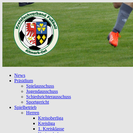
News
Präsidium
Spielausschuss
Jugendausschuss
Schiedsrichterausschuss
Sportgericht
Spielbetrieb
Herren
Kreisoberliga
Kreisliga
1. Kreisklasse