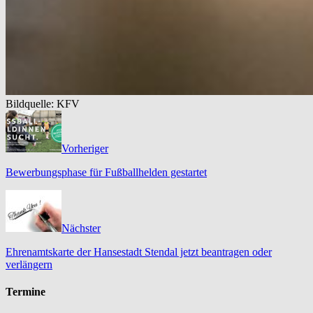
Bildquelle: KFV
Vorheriger
Bewerbungsphase für Fußballhelden gestartet
Nächster
Ehrenamtskarte der Hansestadt Stendal jetzt beantragen oder
verlängern
Termine