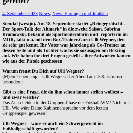
gerettet?
4. September 2023
News
,
News Ehrungen und Jubiläen
Stendal (we/aju). Am 18. September startet „Reingegrätscht –
Der Sport-Talk der Altmark“ in die zweite Saison. Sabrina
Bramowski, bekannt als Sportmoderatorin und -reporterin im
MDR, talkt u.a. mit dem Box-Trainer-Guru Ulli Wegner, den
sie sehr gut kennt. Ihr Vater war jahrelang als Co-Trainer an
dessen Seite und als Tochter wuchs sie sozusagen am Boxring
auf. Wir haben ihr drei Fragen gestellt – ihre Antworten kamen
wie aus der Pistole geschossen.
Warum freust Du Dich auf Ulli Wegner?
(M)ein Leben lang – Ulli Wegner. Der Abend am 18.9. ist umso
besonderer.
Gibt es eine Frage, die du ihm schon immer stellen wolltest –
und zwar welche?
Das Ausscheiden in der Gruppen-Phase der Fußball-WM! Nicht mit
Ulli. Wie wäre Deine Kabinenansprache vor dem letzten
Gruppenspiel gewesen?
Ulli Wegner – wäre er auch ein Schwergewicht im
Fußballgeschäft geworden?