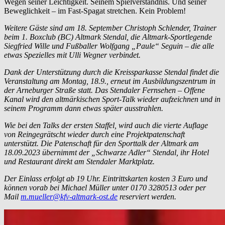
Wegen seiner Leichtigkeit. Seinem Spielverständnis. Und seiner
Beweglichkeit – im Fast-Spagat stretchen. Kein Problem!
Weitere Gäste sind am 18. September Christoph Schlender, Trainer
beim 1. Boxclub (BC) Altmark Stendal, die Altmark-Sportlegende
Siegfried Wille und Fußballer Wolfgang „Paule“ Seguin – die alle
etwas Spezielles mit Ulli Wegner verbindet.
Dank der Unterstützung durch die Kreissparkasse Stendal findet die
Veranstaltung am Montag, 18.9., erneut im Ausbildungszentrum in
der Arneburger Straße statt.
Das Stendaler Fernsehen – Offene
Kanal wird den altmärkischen Sport-Talk wieder aufzeichnen und in
seinem Programm dann etwas später ausstrahlen.
Wie bei den Talks der ersten Staffel, wird auch die vierte Auflage
von Reingegrätscht wieder durch eine Projektpatenschaft
unterstützt. Die Patenschaft für den Sporttalk der Altmark am
18.09.2023 übernimmt der „Schwarze Adler“ Stendal, ihr Hotel
und Restaurant direkt am Stendaler Marktplatz.
Der Einlass erfolgt ab 19 Uhr. Eintrittskarten kosten 3 Euro und
können vorab bei Michael Müller unter 0170 3280513 oder per
Mail
m.mueller@kfv-altmark-ost.de
reserviert werden.