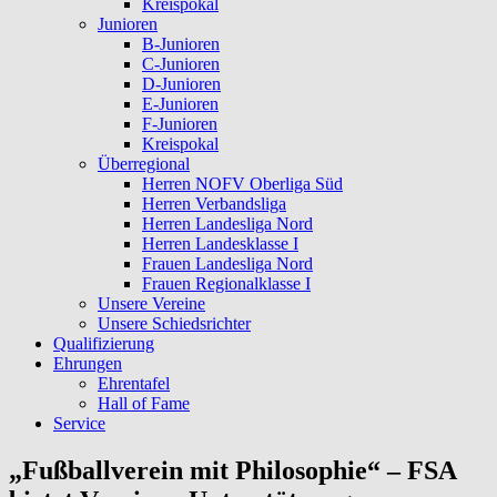
Kreispokal
Junioren
B-Junioren
C-Junioren
D-Junioren
E-Junioren
F-Junioren
Kreispokal
Überregional
Herren NOFV Oberliga Süd
Herren Verbandsliga
Herren Landesliga Nord
Herren Landesklasse I
Frauen Landesliga Nord
Frauen Regionalklasse I
Unsere Vereine
Unsere Schiedsrichter
Qualifizierung
Ehrungen
Ehrentafel
Hall of Fame
Service
„Fußballverein mit Philosophie“ – FSA