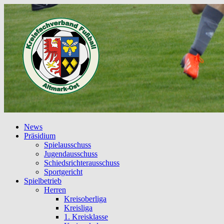
News
Präsidium
Spielausschuss
Jugendausschuss
Schiedsrichterausschuss
Sportgericht
Spielbetrieb
Herren
Kreisoberliga
Kreisliga
1. Kreisklasse