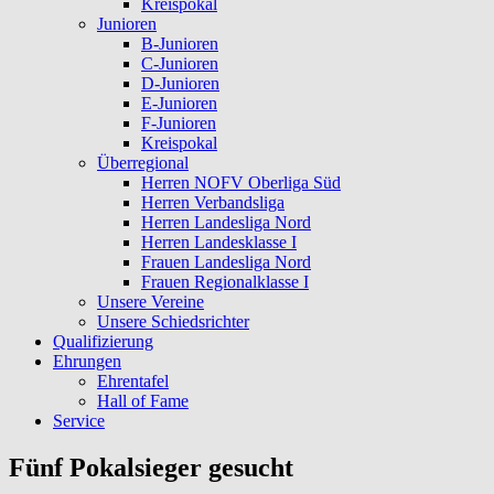
Kreispokal
Junioren
B-Junioren
C-Junioren
D-Junioren
E-Junioren
F-Junioren
Kreispokal
Überregional
Herren NOFV Oberliga Süd
Herren Verbandsliga
Herren Landesliga Nord
Herren Landesklasse I
Frauen Landesliga Nord
Frauen Regionalklasse I
Unsere Vereine
Unsere Schiedsrichter
Qualifizierung
Ehrungen
Ehrentafel
Hall of Fame
Service
Fünf Pokalsieger gesucht