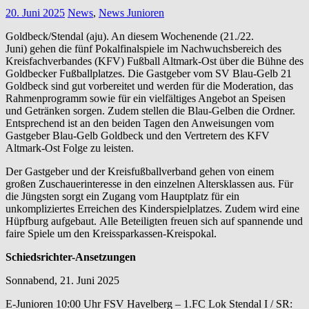
20. Juni 2025
News
,
News Junioren
Goldbeck/Stendal (aju). An diesem Wochenende (21./22.
Juni) gehen die fünf Pokalfinalspiele im Nachwuchsbereich des
Kreisfachverbandes (KFV) Fußball Altmark-Ost über die Bühne des
Goldbecker Fußballplatzes. Die Gastgeber vom SV Blau-Gelb 21
Goldbeck sind gut vorbereitet und werden für die Moderation, das
Rahmenprogramm sowie für ein vielfältiges Angebot an Speisen
und Getränken sorgen. Zudem stellen die Blau-Gelben die Ordner.
Entsprechend ist an den beiden Tagen den Anweisungen vom
Gastgeber Blau-Gelb Goldbeck und den Vertretern des KFV
Altmark-Ost Folge zu leisten.
Der Gastgeber und der Kreisfußballverband gehen von einem
großen Zuschauerinteresse in den einzelnen Altersklassen aus. Für
die Jüngsten sorgt ein Zugang vom Hauptplatz für ein
unkompliziertes Erreichen des Kinderspielplatzes. Zudem wird eine
Hüpfburg aufgebaut. Alle Beteiligten freuen sich auf spannende und
faire Spiele um den Kreissparkassen-Kreispokal.
Schiedsrichter-Ansetzungen
Sonnabend, 21. Juni 2025
E-Junioren 10:00 Uhr FSV Havelberg – 1.FC Lok Stendal I / SR: