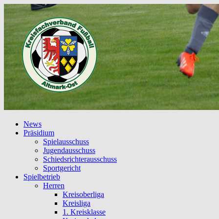
News
Präsidium
Spielausschuss
Jugendausschuss
Schiedsrichterausschuss
Sportgericht
Spielbetrieb
Herren
Kreisoberliga
Kreisliga
1. Kreisklasse