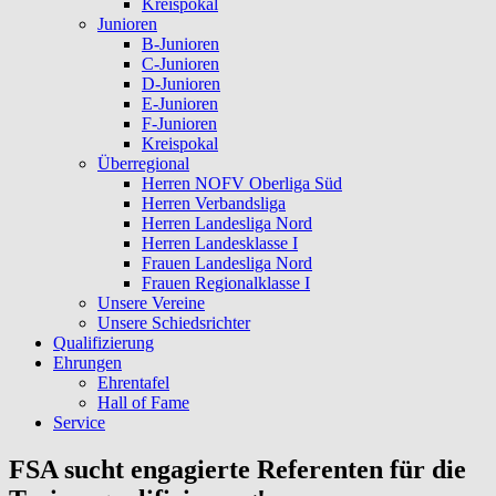
Kreispokal
Junioren
B-Junioren
C-Junioren
D-Junioren
E-Junioren
F-Junioren
Kreispokal
Überregional
Herren NOFV Oberliga Süd
Herren Verbandsliga
Herren Landesliga Nord
Herren Landesklasse I
Frauen Landesliga Nord
Frauen Regionalklasse I
Unsere Vereine
Unsere Schiedsrichter
Qualifizierung
Ehrungen
Ehrentafel
Hall of Fame
Service
FSA sucht engagierte Referenten für die