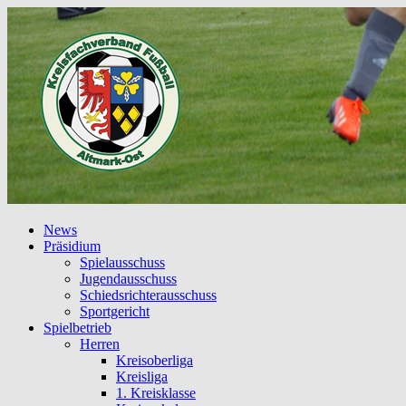
News
Präsidium
Spielausschuss
Jugendausschuss
Schiedsrichterausschuss
Sportgericht
Spielbetrieb
Herren
Kreisoberliga
Kreisliga
1. Kreisklasse