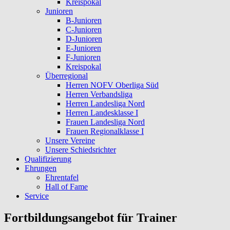
Kreispokal
Junioren
B-Junioren
C-Junioren
D-Junioren
E-Junioren
F-Junioren
Kreispokal
Überregional
Herren NOFV Oberliga Süd
Herren Verbandsliga
Herren Landesliga Nord
Herren Landesklasse I
Frauen Landesliga Nord
Frauen Regionalklasse I
Unsere Vereine
Unsere Schiedsrichter
Qualifizierung
Ehrungen
Ehrentafel
Hall of Fame
Service
Fortbildungsangebot für Trainer