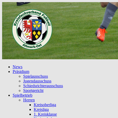
News
Präsidium
Spielausschuss
Jugendausschuss
Schiedsrichterausschuss
Sportgericht
Spielbetrieb
Herren
Kreisoberliga
Kreisliga
1. Kreisklasse