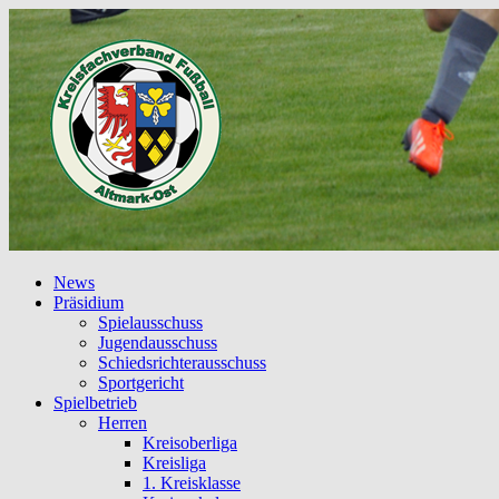
News
Präsidium
Spielausschuss
Jugendausschuss
Schiedsrichterausschuss
Sportgericht
Spielbetrieb
Herren
Kreisoberliga
Kreisliga
1. Kreisklasse