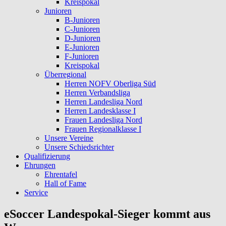
Kreispokal
Junioren
B-Junioren
C-Junioren
D-Junioren
E-Junioren
F-Junioren
Kreispokal
Überregional
Herren NOFV Oberliga Süd
Herren Verbandsliga
Herren Landesliga Nord
Herren Landesklasse I
Frauen Landesliga Nord
Frauen Regionalklasse I
Unsere Vereine
Unsere Schiedsrichter
Qualifizierung
Ehrungen
Ehrentafel
Hall of Fame
Service
eSoccer Landespokal-Sieger kommt aus