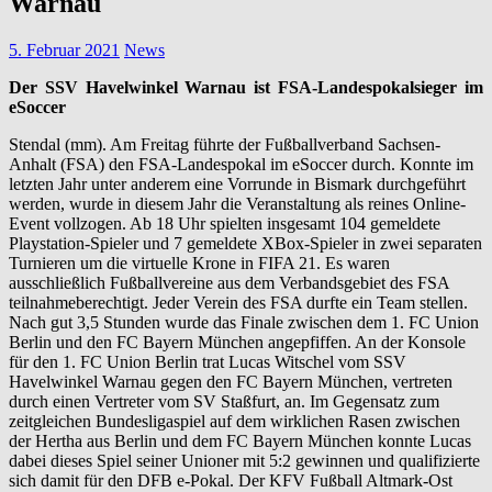
Warnau
5. Februar 2021
News
Der SSV Havelwinkel Warnau ist FSA-Landespokalsieger im
eSoccer
Stendal (mm). Am Freitag führte der Fußballverband Sachsen-
Anhalt (FSA) den FSA-Landespokal im eSoccer durch. Konnte im
letzten Jahr unter anderem eine Vorrunde in Bismark durchgeführt
werden, wurde in diesem Jahr die Veranstaltung als reines Online-
Event vollzogen. Ab 18 Uhr spielten insgesamt 104 gemeldete
Playstation-Spieler und 7 gemeldete XBox-Spieler in zwei separaten
Turnieren um die virtuelle Krone in FIFA 21. Es waren
ausschließlich Fußballvereine aus dem Verbandsgebiet des FSA
teilnahmeberechtigt. Jeder Verein des FSA durfte ein Team stellen.
Nach gut 3,5 Stunden wurde das Finale zwischen dem 1. FC Union
Berlin und den FC Bayern München angepfiffen. An der Konsole
für den 1. FC Union Berlin trat Lucas Witschel vom SSV
Havelwinkel Warnau gegen den FC Bayern München, vertreten
durch einen Vertreter vom SV Staßfurt, an. Im Gegensatz zum
zeitgleichen Bundesligaspiel auf dem wirklichen Rasen zwischen
der Hertha aus Berlin und dem FC Bayern München konnte Lucas
dabei dieses Spiel seiner Unioner mit 5:2 gewinnen und qualifizierte
sich damit für den DFB e-Pokal. Der KFV Fußball Altmark-Ost