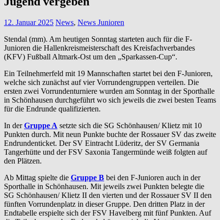
Jugend vergeben
12. Januar 2025
News
,
News Junioren
Stendal (mm). Am heutigen Sonntag starteten auch für die F-
Junioren die Hallenkreismeisterschaft des Kreisfachverbandes
(KFV) Fußball Altmark-Ost um den „Sparkassen-Cup“.
Ein Teilnehmerfeld mit 19 Mannschaften startet bei den F-Junioren,
welche sich zunächst auf vier Vorrundengruppen verteilen. Die
ersten zwei Vorrundenturniere wurden am Sonntag in der Sporthalle
in Schönhausen durchgeführt wo sich jeweils die zwei besten Teams
für die Endrunde qualifizierten.
In der
Gruppe A
setzte sich die SG Schönhausen/ Klietz mit 10
Punkten durch. Mit neun Punkte buchte der Rossauer SV das zweite
Endrundenticket. Der SV Eintracht Lüderitz, der SV Germania
Tangerhütte und der FSV Saxonia Tangermünde weiß folgten auf
den Plätzen.
Ab Mittag spielte die
Gruppe B
bei den F-Junioren auch in der
Sporthalle in Schönhausen. Mit jeweils zwei Punkten belegte die
SG Schönhausen/ Klietz II den vierten und der Rossauer SV II den
fünften Vorrundenplatz in dieser Gruppe. Den dritten Platz in der
Endtabelle erspielte sich der FSV Havelberg mit fünf Punkten. Auf