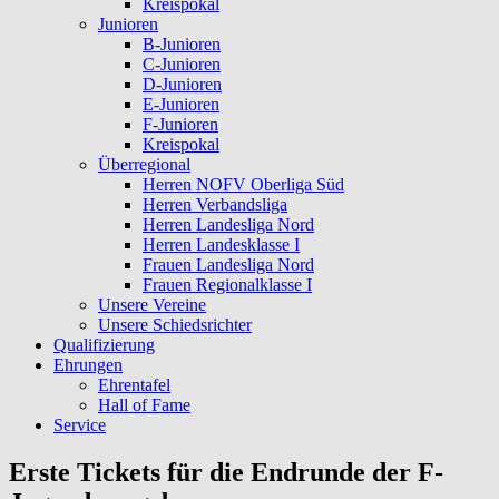
Kreispokal
Junioren
B-Junioren
C-Junioren
D-Junioren
E-Junioren
F-Junioren
Kreispokal
Überregional
Herren NOFV Oberliga Süd
Herren Verbandsliga
Herren Landesliga Nord
Herren Landesklasse I
Frauen Landesliga Nord
Frauen Regionalklasse I
Unsere Vereine
Unsere Schiedsrichter
Qualifizierung
Ehrungen
Ehrentafel
Hall of Fame
Service
Erste Tickets für die Endrunde der F-