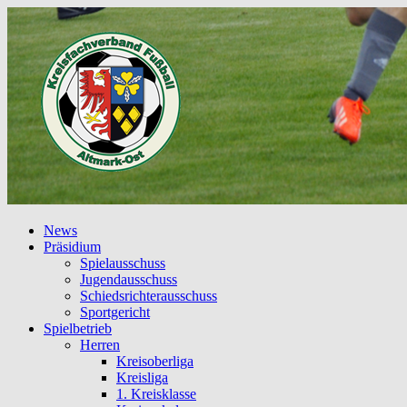
News
Präsidium
Spielausschuss
Jugendausschuss
Schiedsrichterausschuss
Sportgericht
Spielbetrieb
Herren
Kreisoberliga
Kreisliga
1. Kreisklasse