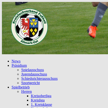
News
Präsidium
Spielausschuss
Jugendausschuss
Schiedsrichterausschuss
Sportgericht
Spielbetrieb
Herren
Kreisoberliga
Kreisliga
1. Kreisklasse