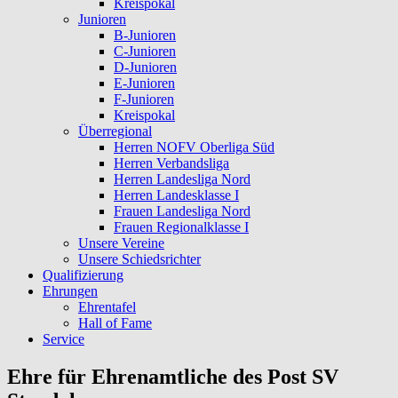
Kreispokal
Junioren
B-Junioren
C-Junioren
D-Junioren
E-Junioren
F-Junioren
Kreispokal
Überregional
Herren NOFV Oberliga Süd
Herren Verbandsliga
Herren Landesliga Nord
Herren Landesklasse I
Frauen Landesliga Nord
Frauen Regionalklasse I
Unsere Vereine
Unsere Schiedsrichter
Qualifizierung
Ehrungen
Ehrentafel
Hall of Fame
Service
Ehre für Ehrenamtliche des Post SV