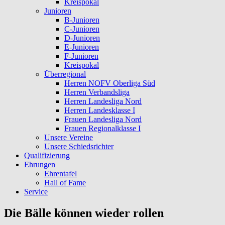
Kreispokal
Junioren
B-Junioren
C-Junioren
D-Junioren
E-Junioren
F-Junioren
Kreispokal
Überregional
Herren NOFV Oberliga Süd
Herren Verbandsliga
Herren Landesliga Nord
Herren Landesklasse I
Frauen Landesliga Nord
Frauen Regionalklasse I
Unsere Vereine
Unsere Schiedsrichter
Qualifizierung
Ehrungen
Ehrentafel
Hall of Fame
Service
Die Bälle können wieder rollen