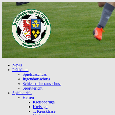
News
Präsidium
Spielausschuss
Jugendausschuss
Schiedsrichterausschuss
Sportgericht
Spielbetrieb
Herren
Kreisoberliga
Kreisliga
1. Kreisklasse