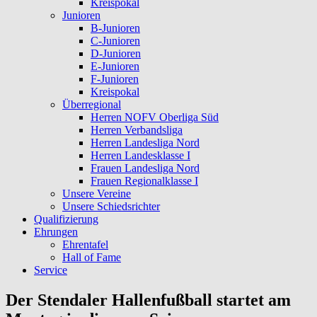
Kreispokal
Junioren
B-Junioren
C-Junioren
D-Junioren
E-Junioren
F-Junioren
Kreispokal
Überregional
Herren NOFV Oberliga Süd
Herren Verbandsliga
Herren Landesliga Nord
Herren Landesklasse I
Frauen Landesliga Nord
Frauen Regionalklasse I
Unsere Vereine
Unsere Schiedsrichter
Qualifizierung
Ehrungen
Ehrentafel
Hall of Fame
Service
Der Stendaler Hallenfußball startet am