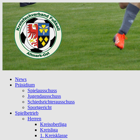
News
Präsidium
Spielausschuss
Jugendausschuss
Schiedsrichterausschuss
Sportgericht
Spielbetrieb
Herren
Kreisoberliga
Kreisliga
1. Kreisklasse