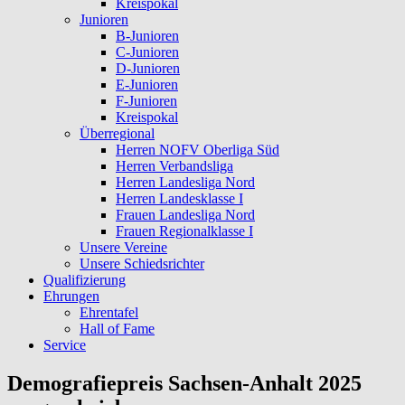
Kreispokal
Junioren
B-Junioren
C-Junioren
D-Junioren
E-Junioren
F-Junioren
Kreispokal
Überregional
Herren NOFV Oberliga Süd
Herren Verbandsliga
Herren Landesliga Nord
Herren Landesklasse I
Frauen Landesliga Nord
Frauen Regionalklasse I
Unsere Vereine
Unsere Schiedsrichter
Qualifizierung
Ehrungen
Ehrentafel
Hall of Fame
Service
Demografiepreis Sachsen-Anhalt 2025