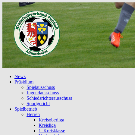
News
Präsidium
Spielausschuss
Jugendausschuss
Schiedsrichterausschuss
Sportgericht
Spielbetrieb
Herren
Kreisoberliga
Kreisliga
1. Kreisklasse