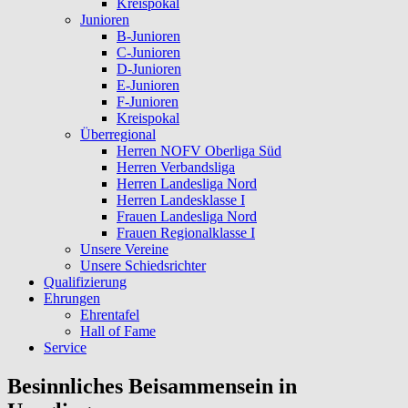
Kreispokal
Junioren
B-Junioren
C-Junioren
D-Junioren
E-Junioren
F-Junioren
Kreispokal
Überregional
Herren NOFV Oberliga Süd
Herren Verbandsliga
Herren Landesliga Nord
Herren Landesklasse I
Frauen Landesliga Nord
Frauen Regionalklasse I
Unsere Vereine
Unsere Schiedsrichter
Qualifizierung
Ehrungen
Ehrentafel
Hall of Fame
Service
Besinnliches Beisammensein in