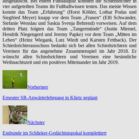
ausgetauscht. Bei einem Fußballquiz konnten die Schiedsrichter in
vier aufgeteilten Teams ihr Fußballwissen testen. Das meiste Wissen
konnte das Team „Erfahrung“ (Horst Köhler, Lothar Podas und
Siegfried Meyer) knapp vor dem Team „Frauen“ (Elfi Schwander,
Stefanie Wenslau und Saskia Svenja Behrend) vorweisen. Auf dem
dritten Platz folgten das Team „Tangermünde“ (Justin Miemel,
Hendrik Niegengerd und Jeremy Papke) vor dem Team „Mitten im
Leben“ (Heinz Wiegank, Lutz Wiedt und Karsten Fettback). Der
Schiedsrichterausschuss bedankt sich bei allen Schiedsrichtern und
Vereinen für das angenehme Zusammenspiel im Jahr 2018. Er
wünscht allen Schiedsrichtern und Vereinen eine besinnliche
Weihnachtszeit und ein positives Miteinander im Jahr 2019.
Vorheriger
Erneuter SR-Anwärterlehrgang in Klietz geplant
Nächster
Endrunde im Schlieker-Gedächtnispokal komplettiert