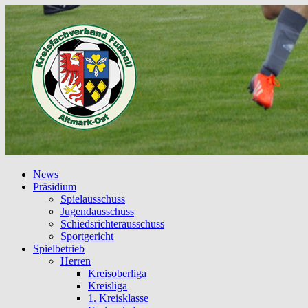
News
Präsidium
Spielausschuss
Jugendausschuss
Schiedsrichterausschuss
Sportgericht
Spielbetrieb
Herren
Kreisoberliga
Kreisliga
1. Kreisklasse