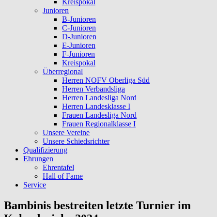
Kreispokal
Junioren
B-Junioren
C-Junioren
D-Junioren
E-Junioren
F-Junioren
Kreispokal
Überregional
Herren NOFV Oberliga Süd
Herren Verbandsliga
Herren Landesliga Nord
Herren Landesklasse I
Frauen Landesliga Nord
Frauen Regionalklasse I
Unsere Vereine
Unsere Schiedsrichter
Qualifizierung
Ehrungen
Ehrentafel
Hall of Fame
Service
Bambinis bestreiten letzte Turnier im