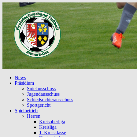
News
Präsidium
Spielausschuss
Jugendausschuss
Schiedsrichterausschuss
Sportgericht
Spielbetrieb
Herren
Kreisoberliga
Kreisliga
1. Kreisklasse