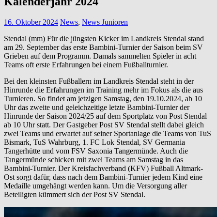
Kalenderjahr 2024
16. Oktober 2024
News
,
News Junioren
Stendal (mm) Für die jüngsten Kicker im Landkreis Stendal stand
am 29. September das erste Bambini-Turnier der Saison beim SV
Grieben auf dem Programm. Damals sammelten Spieler in acht
Teams oft erste Erfahrungen bei einem Fußballturnier.
Bei den kleinsten Fußballern im Landkreis Stendal steht in der
Hinrunde die Erfahrungen im Training mehr im Fokus als die aus
Turnieren. So findet am jetzigen Samstag, den 19.10.2024, ab 10
Uhr das zweite und geleichzeitige letzte Bambini-Turnier der
Hinrunde der Saison 2024/25 auf dem Sportplatz von Post Stendal
ab 10 Uhr statt. Der Gastgeber Post SV Stendal stellt dabei gleich
zwei Teams und erwartet auf seiner Sportanlage die Teams von TuS
Bismark, TuS Wahrburg, 1. FC Lok Stendal, SV Germania
Tangerhütte und vom FSV Saxonia Tangermünde. Auch die
Tangermünde schicken mit zwei Teams am Samstag in das
Bambini-Turnier. Der Kreisfachverband (KFV) Fußball Altmark-
Ost sorgt dafür, dass nach dem Bambini-Turnier jedem Kind eine
Medaille umgehängt werden kann. Um die Versorgung aller
Beteiligten kümmert sich der Post SV Stendal.