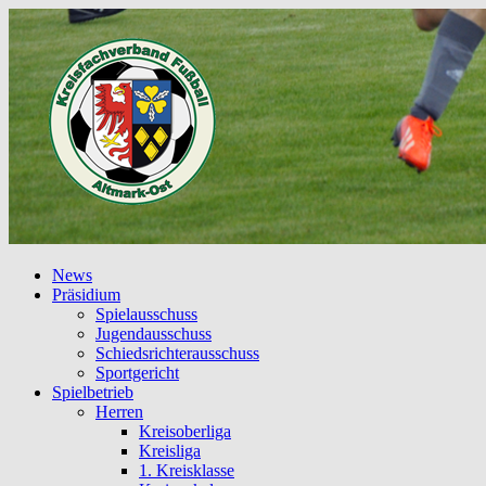
News
Präsidium
Spielausschuss
Jugendausschuss
Schiedsrichterausschuss
Sportgericht
Spielbetrieb
Herren
Kreisoberliga
Kreisliga
1. Kreisklasse