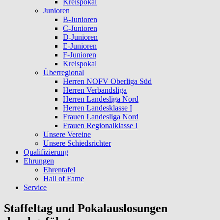
Kreispokal
Junioren
B-Junioren
C-Junioren
D-Junioren
E-Junioren
F-Junioren
Kreispokal
Überregional
Herren NOFV Oberliga Süd
Herren Verbandsliga
Herren Landesliga Nord
Herren Landesklasse I
Frauen Landesliga Nord
Frauen Regionalklasse I
Unsere Vereine
Unsere Schiedsrichter
Qualifizierung
Ehrungen
Ehrentafel
Hall of Fame
Service
Staffeltag und Pokalauslosungen