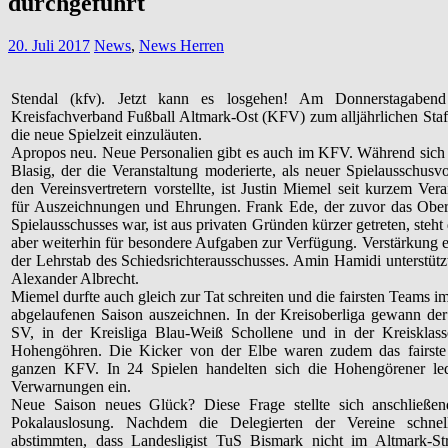
durchgeführt
20. Juli 2017
News
,
News Herren
Stendal (kfv). Jetzt kann es losgehen! Am Donnerstagaben
Kreisfachverband Fußball Altmark-Ost (KFV) zum alljährlichen Staf
die neue Spielzeit einzuläuten.
Apropos neu. Neue Personalien gibt es auch im KFV. Während sich
Blasig, der die Veranstaltung moderierte, als neuer Spielausschusvo
den Vereinsvertretern vorstellte, ist Justin Miemel seit kurzem Vera
für Auszeichnungen und Ehrungen. Frank Ede, der zuvor das Ober
Spielausschusses war, ist aus privaten Gründen kürzer getreten, ste
aber weiterhin für besondere Aufgaben zur Verfügung. Verstärkung e
der Lehrstab des Schiedsrichterausschusses. Amin Hamidi unterstützt
Alexander Albrecht.
Miemel durfte auch gleich zur Tat schreiten und die fairsten Teams 
abgelaufenen Saison auszeichnen. In der Kreisoberliga gewann de
SV, in der Kreisliga Blau-Weiß Schollene und in der Kreisklas
Hohengöhren. Die Kicker von der Elbe waren zudem das fairst
ganzen KFV. In 24 Spielen handelten sich die Hohengörener led
Verwarnungen ein.
Neue Saison neues Glück? Diese Frage stellte sich anschließen
Pokalauslosung. Nachdem die Delegierten der Vereine schnel
abstimmten, dass Landesligist TuS Bismark nicht im Altmark-St