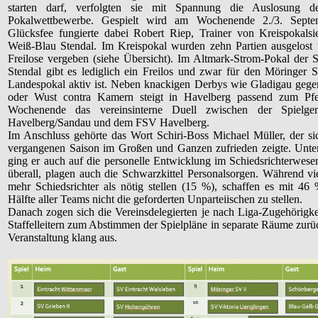
starten darf, verfolgten sie mit Spannung die Auslosung d
Pokalwettbewerbe. Gespielt wird am Wochenende 2./3. Septe
Glücksfee fungierte dabei Robert Riep, Trainer von Kreispokals
Weiß-Blau Stendal. Im Kreispokal wurden zehn Partien ausgelost
Freilose vergeben (siehe Übersicht). Im Altmark-Strom-Pokal der 
Stendal gibt es lediglich ein Freilos und zwar für den Möringer 
Landespokal aktiv ist. Neben knackigen Derbys wie Gladigau geg
oder Wust contra Kamern steigt in Havelberg passend zum Pfe
Wochenende das vereinsinterne Duell zwischen der Spielgem
Havelberg/Sandau und dem FSV Havelberg.
Im Anschluss gehörte das Wort Schiri-Boss Michael Müller, der si
vergangenen Saison im Großen und Ganzen zufrieden zeigte. Unte
ging er auch auf die personelle Entwicklung im Schiedsrichterwese
überall, plagen auch die Schwarzkittel Personalsorgen. Während vi
mehr Schiedsrichter als nötig stellen (15 %), schaffen es mit 46 
Hälfte aller Teams nicht die geforderten Unparteiischen zu stellen.
Danach zogen sich die Vereinsdelegierten je nach Liga-Zugehörigke
Staffelleitern zum Abstimmen der Spielpläne in separate Räume zurü
Veranstaltung klang aus.