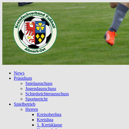
News
Präsidium
Spielausschuss
Jugendausschuss
Schiedsrichterausschuss
Sportgericht
Spielbetrieb
Herren
Kreisoberliga
Kreisliga
1. Kreisklasse