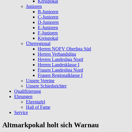
Kreispokal
Junioren
B-Junioren
C-Junioren
D-Junioren
E-Junioren
F-Junioren
Kreispokal
Überregional
Herren NOFV Oberliga Süd
Herren Verbandsliga
Herren Landesliga Nord
Herren Landesklasse I
Frauen Landesliga Nord
Frauen Regionalklasse I
Unsere Vereine
Unsere Schiedsrichter
Qualifizierung
Ehrungen
Ehrentafel
Hall of Fame
Service
Altmarkpokal holt sich Warnau