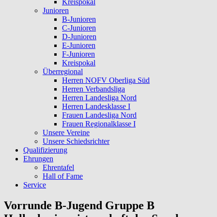
Kreispokal
Junioren
B-Junioren
C-Junioren
D-Junioren
E-Junioren
F-Junioren
Kreispokal
Überregional
Herren NOFV Oberliga Süd
Herren Verbandsliga
Herren Landesliga Nord
Herren Landesklasse I
Frauen Landesliga Nord
Frauen Regionalklasse I
Unsere Vereine
Unsere Schiedsrichter
Qualifizierung
Ehrungen
Ehrentafel
Hall of Fame
Service
Vorrunde B-Jugend Gruppe B