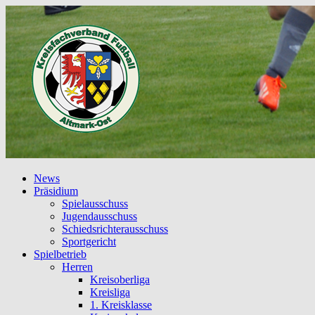
News
Präsidium
Spielausschuss
Jugendausschuss
Schiedsrichterausschuss
Sportgericht
Spielbetrieb
Herren
Kreisoberliga
Kreisliga
1. Kreisklasse