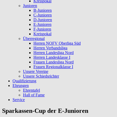
Kreispokal
Junioren
B-Junioren
C-Junioren
D-Junioren
E-Junioren
F-Junioren
Kreispokal
Überregional
Herren NOFV Oberliga Süd
Herren Verbandsliga
Herren Landesliga Nord
Herren Landesklasse I
Frauen Landesliga Nord
Frauen Regionalklasse I
Unsere Vereine
Unsere Schiedsrichter
Qualifizierung
Ehrungen
Ehrentafel
Hall of Fame
Service
Sparkassen-Cup der E-Junioren