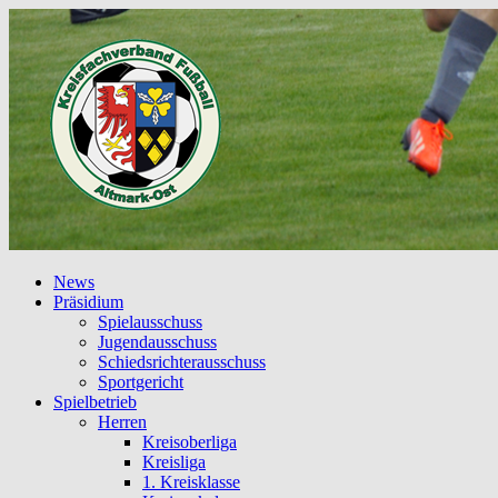
News
Präsidium
Spielausschuss
Jugendausschuss
Schiedsrichterausschuss
Sportgericht
Spielbetrieb
Herren
Kreisoberliga
Kreisliga
1. Kreisklasse