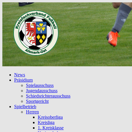
News
Präsidium
Spielausschuss
Jugendausschuss
Schiedsrichterausschuss
Sportgericht
Spielbetrieb
Herren
Kreisoberliga
Kreisliga
1. Kreisklasse