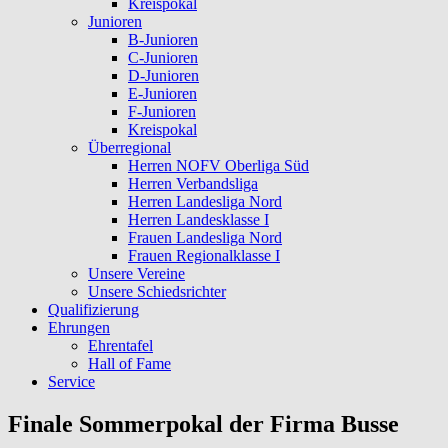
Kreispokal
Junioren
B-Junioren
C-Junioren
D-Junioren
E-Junioren
F-Junioren
Kreispokal
Überregional
Herren NOFV Oberliga Süd
Herren Verbandsliga
Herren Landesliga Nord
Herren Landesklasse I
Frauen Landesliga Nord
Frauen Regionalklasse I
Unsere Vereine
Unsere Schiedsrichter
Qualifizierung
Ehrungen
Ehrentafel
Hall of Fame
Service
Finale Sommerpokal der Firma Busse