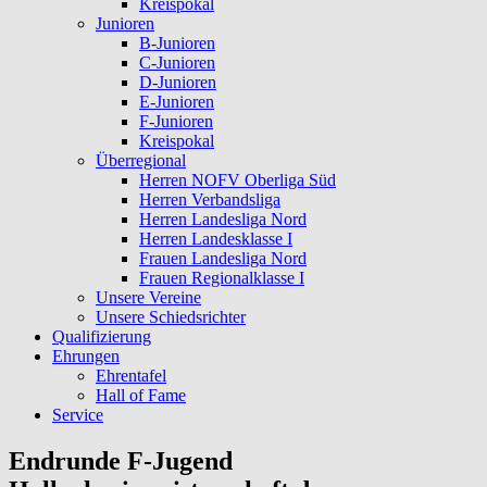
Kreispokal
Junioren
B-Junioren
C-Junioren
D-Junioren
E-Junioren
F-Junioren
Kreispokal
Überregional
Herren NOFV Oberliga Süd
Herren Verbandsliga
Herren Landesliga Nord
Herren Landesklasse I
Frauen Landesliga Nord
Frauen Regionalklasse I
Unsere Vereine
Unsere Schiedsrichter
Qualifizierung
Ehrungen
Ehrentafel
Hall of Fame
Service
Endrunde F-Jugend