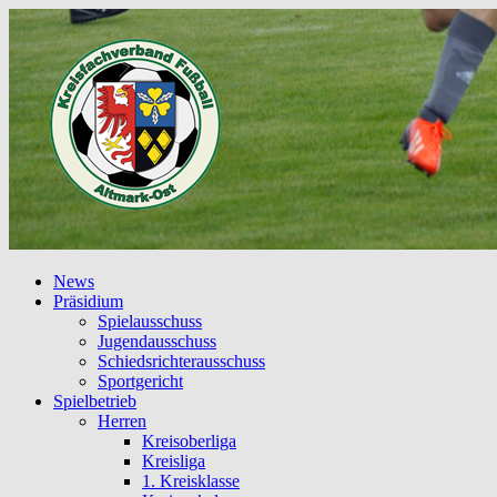
News
Präsidium
Spielausschuss
Jugendausschuss
Schiedsrichterausschuss
Sportgericht
Spielbetrieb
Herren
Kreisoberliga
Kreisliga
1. Kreisklasse