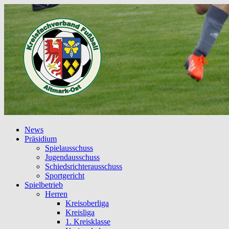
News
Präsidium
Spielausschuss
Jugendausschuss
Schiedsrichterausschuss
Sportgericht
Spielbetrieb
Herren
Kreisoberliga
Kreisliga
1. Kreisklasse