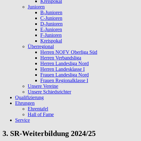
Kreispokal
Junioren
B-Junioren
C-Junioren
D-Junioren
E-Junioren
F-Junioren
Kreispokal
Überregional
Herren NOFV Oberliga Süd
Herren Verbandsliga
Herren Landesliga Nord
Herren Landesklasse I
Frauen Landesliga Nord
Frauen Regionalklasse I
Unsere Vereine
Unsere Schiedsrichter
Qualifizierung
Ehrungen
Ehrentafel
Hall of Fame
Service
3. SR-Weiterbildung 2024/25