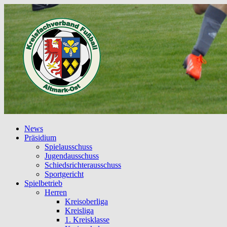
News
Präsidium
Spielausschuss
Jugendausschuss
Schiedsrichterausschuss
Sportgericht
Spielbetrieb
Herren
Kreisoberliga
Kreisliga
1. Kreisklasse