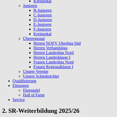
Kreispokal
Junioren
B-Junioren
C-Junioren
D-Junioren
E-Junioren
F-Junioren
Kreispokal
Überregional
Herren NOFV Oberliga Süd
Herren Verbandsliga
Herren Landesliga Nord
Herren Landesklasse I
Frauen Landesliga Nord
Frauen Regionalklasse I
Unsere Vereine
Unsere Schiedsrichter
Qualifizierung
Ehrungen
Ehrentafel
Hall of Fame
Service
2. SR-Weiterbildung 2025/26