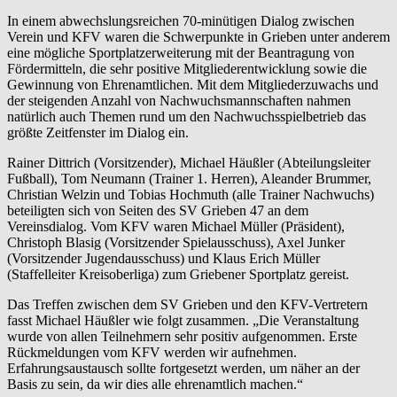
In einem abwechslungsreichen 70-minütigen Dialog zwischen
Verein und KFV waren die Schwerpunkte in Grieben unter anderem
eine mögliche Sportplatzerweiterung mit der Beantragung von
Fördermitteln, die sehr positive Mitgliederentwicklung sowie die
Gewinnung von Ehrenamtlichen. Mit dem Mitgliederzuwachs und
der steigenden Anzahl von Nachwuchsmannschaften nahmen
natürlich auch Themen rund um den Nachwuchsspielbetrieb das
größte Zeitfenster im Dialog ein.
Rainer Dittrich (Vorsitzender), Michael Häußler (Abteilungsleiter
Fußball), Tom Neumann (Trainer 1. Herren), Aleander Brummer,
Christian Welzin und Tobias Hochmuth (alle Trainer Nachwuchs)
beteiligten sich von Seiten des SV Grieben 47 an dem
Vereinsdialog. Vom KFV waren Michael Müller (Präsident),
Christoph Blasig (Vorsitzender Spielausschuss), Axel Junker
(Vorsitzender Jugendausschuss) und Klaus Erich Müller
(Staffelleiter Kreisoberliga) zum Griebener Sportplatz gereist.
Das Treffen zwischen dem SV Grieben und den KFV-Vertretern
fasst Michael Häußler wie folgt zusammen. „Die Veranstaltung
wurde von allen Teilnehmern sehr positiv aufgenommen. Erste
Rückmeldungen vom KFV werden wir aufnehmen.
Erfahrungsaustausch sollte fortgesetzt werden, um näher an der
Basis zu sein, da wir dies alle ehrenamtlich machen.“