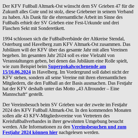
Der KFV Fußball Altmark-Ost wünscht dem SV Grieben 47 für die
Zukunft alles Gute und ist stolz, diese Griebener in seinem Verband
zu haben. Als Dank für die ehrenamtliche Arbeit im Sinne des
Fußballs erhielt der SV Grieben eine Fest-Urkunde und drei
Flaschen Sekt mit Sonderetikett.
1994 schlossen sich die Fußballverbände der Altkreise Stendal,
Osterburg und Havelberg zum KFV Altmark-Ost zusammen. Das
Jubiläum will der KFV über das gesamte Jahr mit allen Vereinen
begehen. Im gesamten Jahr 2024 soll es eine Vielzahl von
Veranstaltungen geben, bei denen das Jubiläum eine Rolle spielt,
wie zum Beispiel beim
Superpokalwochenende am
15/16.06.2024
in Havelberg. Im Vordergrund soll dabei nicht der
KFV stehen, sondern all seine Vereine mit ihren ehrenamtlichen
Mitgliedern, die den Fußball an der Basis ausmachen. Das Festjahr
hat der KFV deshalb unter das Motto „43 Allrounder – Eine
Mannschaft“ gestellt.
Der Vereinsbesuch beim SV Grieben war der zweite im Festjahr
2024 des KFV Fußball Altmark-Ost. In den kommenden Monaten
sollen alle 43 KFV-Mitgliedsvereine von Vertretern des
Kreisfußballverbandes in ihrer gewohnten Umgebung besucht
werden. Alle Informationen zu den
Vereinsbesuchen und zum
Festjahr 2024 können hier
nachgelesen werden.