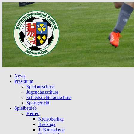
News
Präsidium
Spielausschuss
Jugendausschuss
Schiedsrichterausschuss
Sportgericht
Spielbetrieb
Herren
Kreisoberliga
Kreisliga
1. Kreisklasse