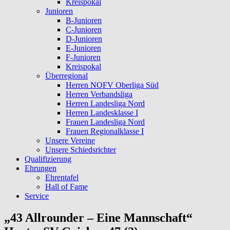
Kreispokal
Junioren
B-Junioren
C-Junioren
D-Junioren
E-Junioren
F-Junioren
Kreispokal
Überregional
Herren NOFV Oberliga Süd
Herren Verbandsliga
Herren Landesliga Nord
Herren Landesklasse I
Frauen Landesliga Nord
Frauen Regionalklasse I
Unsere Vereine
Unsere Schiedsrichter
Qualifizierung
Ehrungen
Ehrentafel
Hall of Fame
Service
„43 Allrounder – Eine Mannschaft“