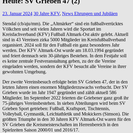
Heute: SV Grieben 47 (2)
23. Januar 2024
30 Jahre KFV
,
News Ehrungen und Jubiläen
Stendal (cb/aju/mm). Die „Altmärker“ sind ein fußballverrücktes
Völkchen und seit vielen Jahren wird die Sportart im
Kreisfachverband (KFV) Fußball Altmark-Ost aktiv gelebt. Aktuell
sind in 43 Vereinen zirka 5000 Mitglieder im Kreisfußballverband
organisiert. 2024 soll für den Fußball ein ganz besonderes Jahr
werden. Der KFV Altmark-Ost wurde am 18.03.1994 gegründet
und feiert demnach sein 30-jähriges Bestehen. In dem Festjahr soll
es keine zentrale Festveranstaltung geben, zu der die Vereine
eingeladen werden, sondern der KFV besucht alle Vereine in ihrer
gewohnten Umgebung.
Der zweite Vereinsbesuch erfolgte beim SV Grieben 47, der in den
letzten Jahren einen enormen Mitgliederzuwachs verbucht. Der SV
Grieben wurde im Jahr 1947 gegründet und zählt aktuell 586
Mitglieder. Im September 2022 feierten die Griebener ganz groß ihr
75-jähriges Vereinsbestehen. In sieben Abteilungen wird beim SV
Grieben Sport getrieben: Fußball, Kraftsport, Tischtennis,
Volleyball, Gymnastik, Leichtathletik und Mokickers (Simson). Die
größten Triumphe in den 30 Jahren KFV Altmark-Ost waren für den
SV Grieben die Kreismeisterschaften im Herrenbereich in den
Spielzeiten Saison 2000/01 und 2016/17.