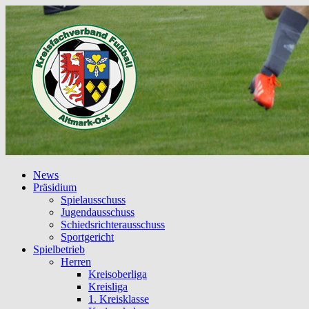
News
Präsidium
Spielausschuss
Jugendausschuss
Schiedsrichterausschuss
Sportgericht
Spielbetrieb
Herren
Kreisoberliga
Kreisliga
1. Kreisklasse