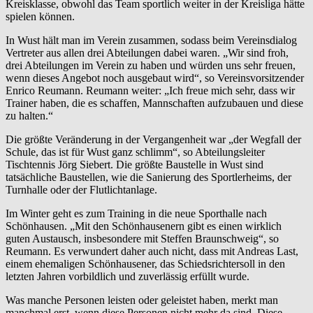
Kreisklasse, obwohl das Team sportlich weiter in der Kreisliga hätte
spielen können.
In Wust hält man im Verein zusammen, sodass beim Vereinsdialog
Vertreter aus allen drei Abteilungen dabei waren. „Wir sind froh,
drei Abteilungen im Verein zu haben und würden uns sehr freuen,
wenn dieses Angebot noch ausgebaut wird“, so Vereinsvorsitzender
Enrico Reumann. Reumann weiter: „Ich freue mich sehr, dass wir
Trainer haben, die es schaffen, Mannschaften aufzubauen und diese
zu halten.“
Die größte Veränderung in der Vergangenheit war „der Wegfall der
Schule, das ist für Wust ganz schlimm“, so Abteilungsleiter
Tischtennis Jörg Siebert. Die größte Baustelle in Wust sind
tatsächliche Baustellen, wie die Sanierung des Sportlerheims, der
Turnhalle oder der Flutlichtanlage.
Im Winter geht es zum Training in die neue Sporthalle nach
Schönhausen. „Mit den Schönhausenern gibt es einen wirklich
guten Austausch, insbesondere mit Steffen Braunschweig“, so
Reumann. Es verwundert daher auch nicht, dass mit Andreas Last,
einem ehemaligen Schönhausener, das Schiedsrichtersoll in den
letzten Jahren vorbildlich und zuverlässig erfüllt wurde.
Was manche Personen leisten oder geleistet haben, merkt man
manchmal erst, wenn diese Personen nicht mehr da sind. Diese