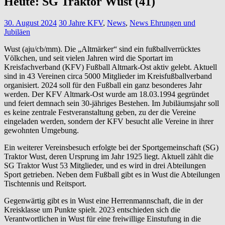
Heute: SG Traktor Wust (41)
30. August 2024
30 Jahre KFV
,
News
,
News Ehrungen und
Jubiläen
Wust (aju/cb/mm). Die „Altmärker“ sind ein fußballverrücktes
Völkchen, und seit vielen Jahren wird die Sportart im
Kreisfachverband (KFV) Fußball Altmark-Ost aktiv gelebt. Aktuell
sind in 43 Vereinen circa 5000 Mitglieder im Kreisfußballverband
organisiert. 2024 soll für den Fußball ein ganz besonderes Jahr
werden. Der KFV Altmark-Ost wurde am 18.03.1994 gegründet
und feiert demnach sein 30-jähriges Bestehen. Im Jubiläumsjahr soll
es keine zentrale Festveranstaltung geben, zu der die Vereine
eingeladen werden, sondern der KFV besucht alle Vereine in ihrer
gewohnten Umgebung.
Ein weiterer Vereinsbesuch erfolgte bei der Sportgemeinschaft (SG)
Traktor Wust, deren Ursprung im Jahr 1925 liegt. Aktuell zählt die
SG Traktor Wust 53 Mitglieder, und es wird in drei Abteilungen
Sport getrieben. Neben dem Fußball gibt es in Wust die Abteilungen
Tischtennis und Reitsport.
Gegenwärtig gibt es in Wust eine Herrenmannschaft, die in der
Kreisklasse um Punkte spielt. 2023 entschieden sich die
Verantwortlichen in Wust für eine freiwillige Einstufung in die