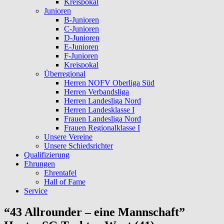
Kreispokal
Junioren
B-Junioren
C-Junioren
D-Junioren
E-Junioren
F-Junioren
Kreispokal
Überregional
Herren NOFV Oberliga Süd
Herren Verbandsliga
Herren Landesliga Nord
Herren Landesklasse I
Frauen Landesliga Nord
Frauen Regionalklasse I
Unsere Vereine
Unsere Schiedsrichter
Qualifizierung
Ehrungen
Ehrentafel
Hall of Fame
Service
“43 Allrounder – eine Mannschaft”