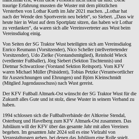
traurige Erfahrung mussten die Wuster mit dem plötzlichen
Versterben von Lothar Kurth im Jahr 2021 machen. „Lothar hat
nach der Wende den Sportverein neu belebt“, so Siebert. „Dass wir
heute hier in Wust auf dem Sportplatz sitzen, das haben wir Lothar
zu verdanken“, da waren sich alle Vereinsvertreter aus Wust beim
Vereinsdialog einig.
Von Seiten der SG Traktor Wust beteiligten sich am Vereinsdialog
Enrico Reumann (Vorsitzender), Nico Scheller (stellvertretender
Vorsitzender), Udo Zielke (Vorstandsmitglied), Reinhold Wieck
(verdienter Fußballer), Jörg Siebert (Sektion Tischtennis) und
Dietmar Schwarzlose (Vorstand Sektion Reitsport). Vom KFV
waren Michael Müller (Präsident), Tobias Petzke (Verantwortlicher
für Auszeichnungen und Ehrungen) und Björn Kleinschmidt
(Mitglied Jugendausschuss) nach Wust gereist.
Der KFV Fußball Altmark-Ost wünscht der SG Traktor Wust für die
Zukunft alles Gute und ist stolz, diese Wuster in seinem Verband zu
haben.
1994 schlossen sich die Fußballverbände der Altkreise Stendal,
Osterburg und Havelberg zum KFV Altmark-Ost zusammen. Das
Jubiläum will der KFV über das gesamte Jahr mit allen Vereinen
begehen. Im gesamten Jahr 2024 soll es eine Vielzahl von
Veranstaltungen geben, bei denen das Jubiläum eine Rolle spielt,