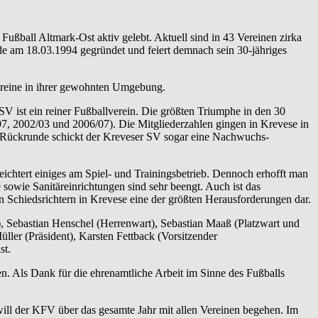
ußball Altmark-Ost aktiv gelebt. Aktuell sind in 43 Vereinen zirka
de am 18.03.1994 gegründet und feiert demnach sein 30-jähriges
Vereine in ihrer gewohnten Umgebung.
SV ist ein reiner Fußballverein. Die größten Triumphe in den 30
97, 2002/03 und 2006/07). Die Mitgliederzahlen gingen in Krevese in
der Rückrunde schickt der Kreveser SV sogar eine Nachwuchs-
eichtert einiges am Spiel- und Trainingsbetrieb. Dennoch erhofft man
sowie Sanitäreinrichtungen sind sehr beengt. Auch ist das
Schiedsrichtern in Krevese eine der größten Herausforderungen dar.
), Sebastian Henschel (Herrenwart), Sebastian Maaß (Platzwart und
ler (Präsident), Karsten Fettback (Vorsitzender
st.
. Als Dank für die ehrenamtliche Arbeit im Sinne des Fußballs
ll der KFV über das gesamte Jahr mit allen Vereinen begehen. Im