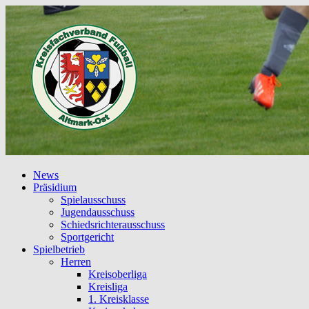
News
Präsidium
Spielausschuss
Jugendausschuss
Schiedsrichterausschuss
Sportgericht
Spielbetrieb
Herren
Kreisoberliga
Kreisliga
1. Kreisklasse