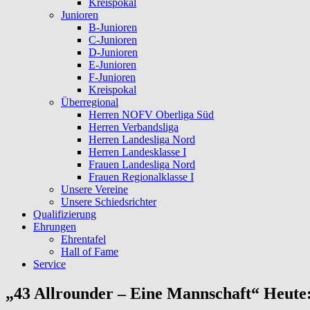
Kreispokal
Junioren
B-Junioren
C-Junioren
D-Junioren
E-Junioren
F-Junioren
Kreispokal
Überregional
Herren NOFV Oberliga Süd
Herren Verbandsliga
Herren Landesliga Nord
Herren Landesklasse I
Frauen Landesliga Nord
Frauen Regionalklasse I
Unsere Vereine
Unsere Schiedsrichter
Qualifizierung
Ehrungen
Ehrentafel
Hall of Fame
Service
„43 Allrounder – Eine Mannschaft“ Heute: