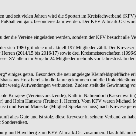
 und seit vielen Jahren wird die Sportart im Kreisfachverband (KFV) F
den Fußball ein ganz besonderes Jahr werden. Der KFV Altmark-Ost wur
, zu der die Vereine eingeladen werden, sondern der KFV besucht alle 
der sich 1980 gründete und aktuell 197 Mitglieder zählt. Der Kreveser 
 Herren (2014/15 bis 2016/17) sowie drei Kreismeisterschaften (1996/
veser SV allein im Vorjahr 24 Mitglieder mehr als vor Jahresfrist. In 
“ einiges getan. Besonders die neu angelegte Kleinfeldspielfläche erl
ufshaus aus Holz bereits in die Jahre gekommen und die Umkleideräume 
nicht wenig Aufwendungen verbunden. Zudem stellt die Gewinnung von 
icole Kurajew (Vereinsvorsitzende), Kathrin Nahrendorf (Kassenwartin
ner) und Holm Hansens (Trainer 1. Herren). Vom KFV waren Michael Mül
huss) und Bernd Manecke (Mitglied Spielausschuss) nach Krevese gerei
t alles Gute und ist stolz, diese Kreveser in seinem Verband zu haben
 Sonderetikett.
terburg und Havelberg zum KFV Altmark-Ost zusammen. Das Jubiläum wi