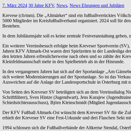
7. März 2024
30 Jahre KFV
,
News
,
News Ehrungen und Jubiläen
Krevese (cb/mm). Die „Altmärker“ sind ein fußballverrücktes Völkchen
5000 Mitglieder im Kreisfußballverband organisiert. 2024 soll für 
Bestehen.
In dem Jubiläumsjahr soll es keine zentrale Festveranstaltung geben
Ein weiterer Vereinsbesuch erfolgte beim Kreveser Sportverein (SV), 
Jahren KFV Altmark-Ost waren drei Spielzeiten in der Landesliga der
den letzten Jahren erfreulicherweise nach oben und so zählte der Kre
Kleinfeldmannschaft mehr in den Spielbetrieb als in der Hinrunde.
In den vergangenen Jahren hat sich auf der Sportanlage „Am Gänseberg
sich weitere Modernisierungen auf der Sportanlage. So ist das Verka
Ausweichen auf die Anlage der Landessportschule in Osterburg mit 
Von Seiten des Kreveser SV beteiligten sich an dem Vereinsdialog N
Schriftführer), Sven Hintze (Jugendwart), Jens Kurajew (Jugendtrai
Schiedsrichterausschuss), Björn Kleinschmidt (Mitglied Jugendaussc
Der KFV Fußball Altmark-Ost wünscht dem Kreveser SV für die Zukunf
erhielt der Kreveser SV eine Fest-Urkunde und drei Flaschen Sekt mit
1994 schlossen sich die Fußballverbände der Altkreise Stendal, Os