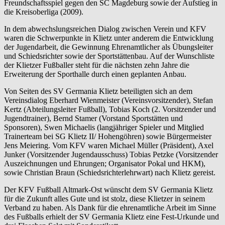
Freundschaftsspiel gegen den SC Magdeburg sowie der Aufstieg in
die Kreisoberliga (2009).
In dem abwechslungsreichen Dialog zwischen Verein und KFV
waren die Schwerpunkte in Klietz unter anderem die Entwicklung
der Jugendarbeit, die Gewinnung Ehrenamtlicher als Übungsleiter
und Schiedsrichter sowie der Sportstättenbau. Auf der Wunschliste
der Klietzer Fußballer steht für die nächsten zehn Jahre die
Erweiterung der Sporthalle durch einen geplanten Anbau.
Von Seiten des SV Germania Klietz beteiligten sich an dem
Vereinsdialog Eberhard Wienmeister (Vereinsvorsitzender), Stefan
Kertz (Abteilungsleiter Fußball), Tobias Koch (2. Vorsitzender und
Jugendtrainer), Bernd Stamer (Vorstand Sportstätten und
Sponsoren), Swen Michaelis (langjähriger Spieler und Mitglied
Trainerteam bei SG Klietz II/ Hohengöhren) sowie Bürgermeister
Jens Meiering. Vom KFV waren Michael Müller (Präsident), Axel
Junker (Vorsitzender Jugendausschuss) Tobias Petzke (Vorsitzender
Auszeichnungen und Ehrungen; Organisator Pokal und HKM),
sowie Christian Braun (Schiedsrichterlehrwart) nach Klietz gereist.
Der KFV Fußball Altmark-Ost wünscht dem SV Germania Klietz
für die Zukunft alles Gute und ist stolz, diese Klietzer in seinem
Verband zu haben. Als Dank für die ehrenamtliche Arbeit im Sinne
des Fußballs erhielt der SV Germania Klietz eine Fest-Urkunde und