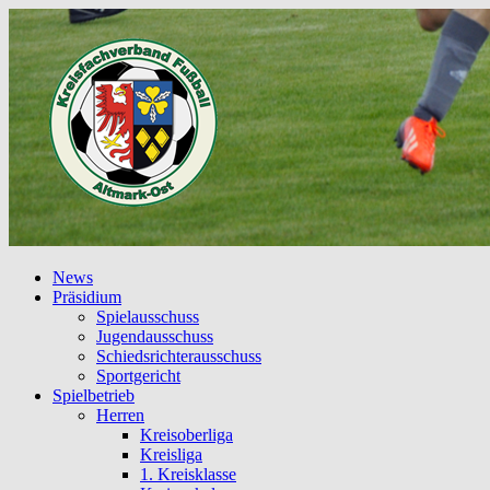
News
Präsidium
Spielausschuss
Jugendausschuss
Schiedsrichterausschuss
Sportgericht
Spielbetrieb
Herren
Kreisoberliga
Kreisliga
1. Kreisklasse