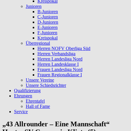
Kreispokal
Junioren
B-Junioren
C-Junioren
D-Junioren
E-Junioren
F-Junioren
Kreispokal
Überregional
Herren NOFV Oberliga Süd
Herren Verbandsliga
Herren Landesliga Nord
Herren Landesklasse I
Frauen Landesliga Nord
Frauen Regionalklasse I
Unsere Vereine
Unsere Schiedsrichter
Qualifizierung
Ehrungen
Ehrentafel
Hall of Fame
Service
„43 Allrounder – Eine Mannschaft“