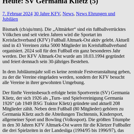
Heute: SV Germania Klietz (5)
7. Februar 2024
30 Jahre KFV
,
News
,
News Ehrungen und
Jubiläen
Bismark (cb/aju/mm). Die „Altmärker“ sind ein fußballverrücktes
Völkchen und seit vielen Jahren wird die Sportart im
Kreisfachverband (KFV) Fußball Altmark-Ost aktiv gelebt. Aktuell
sind in 43 Vereinen zirka 5000 Mitglieder im Kreisfußballverband
organisiert. 2024 soll für den Fußball ein ganz besonderes Jahr
werden. Der KFV Altmark-Ost wurde am 18.03.1994 gegründet
und feiert demnach sein 30-jähriges Bestehen.
In dem Jubiläumsjahr soll es keine zentrale Festveranstaltung geben,
zu der die Vereine eingeladen werden, sondern der KFV besucht
alle Vereine in ihrer gewohnten Umgebung.
Der fünfte Vereinsbesuch erfolgte beim Sportverein (SV) Germania
Klietz, der sich 1926 als „Turn- und Spielvereinigung Germania
1926“ (ab 1949 BSG Traktor Klietz) gründete und aktuell 208
Mitglieder zählt. Neben dem Fußball (80 Mitglieder) gehören zu
Germania Klietz auch die Abteilungen Tischtennis, Kindersport,
allgemeiner Sport und Bowling (Volkssport). Die größten Triumphe
in den 30 Jahren KFV Altmark-Ost waren für die Klietzer Fußballer
die drei Spielzeiten in der Landesliga (1994/95 bis 1996/97), das