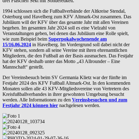
drei Flaschen Sekt mit Sonderetikett.
1994 schlossen sich die Fußballverbände der Altkreise Stendal,
Osterburg und Havelberg zum KFV Altmark-Ost zusammen. Das
Jubiläum will der KFV über das gesamte Jahr mit allen Vereinen
begehen. Im gesamten Jahr 2024 soll es eine Vielzahl von
Veranstaltungen geben, bei denen das Jubiläum eine Rolle spielt,
wie zum Beispiel beim
Superpokalwochenende am
15/16.06.2024
in Havelberg. Im Vordergrund soll dabei nicht der
KFV stehen, sondern all seine Vereine mit ihren ehrenamtlichen
Mitgliedern, die den Fußball an der Basis ausmachen. Das Festjahr
hat der KFV deshalb unter das Motto „43 Allrounder – Eine
Mannschaft“ gestellt.
Der Vereinsbesuch beim SV Germania Klietz war der fünfte im
Festjahr 2024 des KFV Fußball Altmark-Ost. In den kommenden
Monaten sollen alle 43 KFV-Mitgliedsvereine von Vertretern des
Kreisfußballverbandes in ihrer gewohnten Umgebung besucht
werden. Alle Informationen zu den
Vereinsbesuchen und zum
Festjahr 2024 können hier
nachgelesen werden.