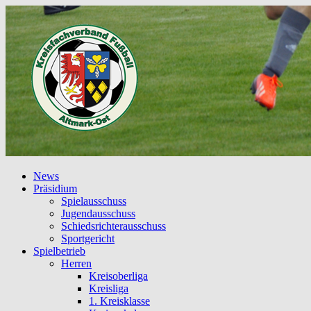
News
Präsidium
Spielausschuss
Jugendausschuss
Schiedsrichterausschuss
Sportgericht
Spielbetrieb
Herren
Kreisoberliga
Kreisliga
1. Kreisklasse