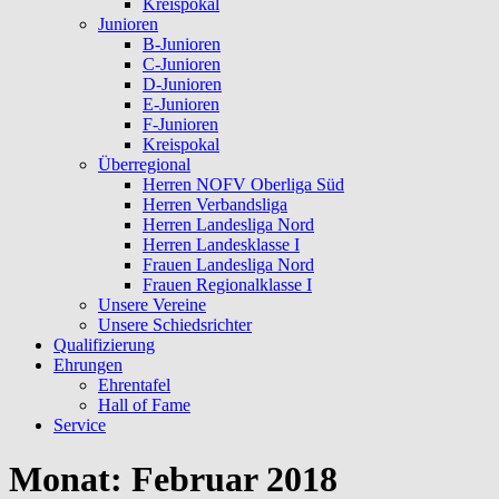
Kreispokal
Junioren
B-Junioren
C-Junioren
D-Junioren
E-Junioren
F-Junioren
Kreispokal
Überregional
Herren NOFV Oberliga Süd
Herren Verbandsliga
Herren Landesliga Nord
Herren Landesklasse I
Frauen Landesliga Nord
Frauen Regionalklasse I
Unsere Vereine
Unsere Schiedsrichter
Qualifizierung
Ehrungen
Ehrentafel
Hall of Fame
Service
Monat:
Februar 2018